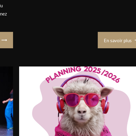
du
enez
En savoir plus