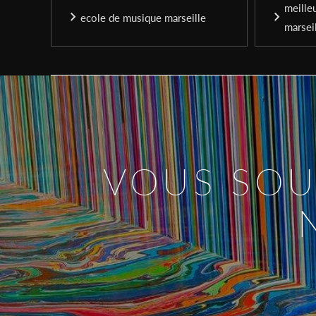
meille
ecole de musique marseille
marsei
VOUS SOU