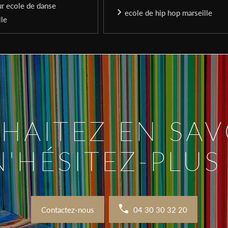
ur ecole de danse
ecole de hip hop marseille
lle
HAITEZ EN SAVO
N'HÉSITEZ-PLUS 
Contactez-nous
04 30 30 32 20